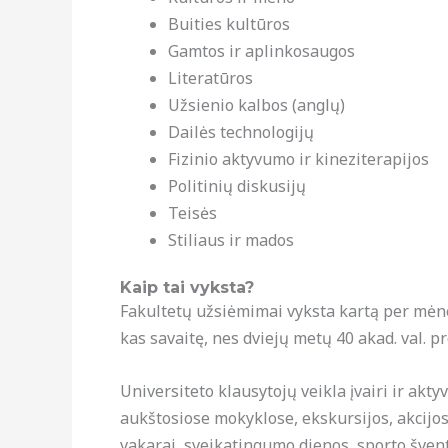
Buities kultūros
Gamtos ir aplinkosaugos
Literatūros
Užsienio kalbos (anglų)
Dailės technologijų
Fizinio aktyvumo ir kineziterapijos
Politinių diskusijų
Teisės
Stiliaus ir mados
Kaip tai vyksta?
Fakultetų užsiėmimai vyksta kartą per mėne
kas savaitę, nes dviejų metų 40 akad. val.
Universiteto klausytojų veikla įvairi ir akty
aukštosiose mokyklose, ekskursijos, akcijos
vakarai, sveikatingumo dienos, sporto šventės