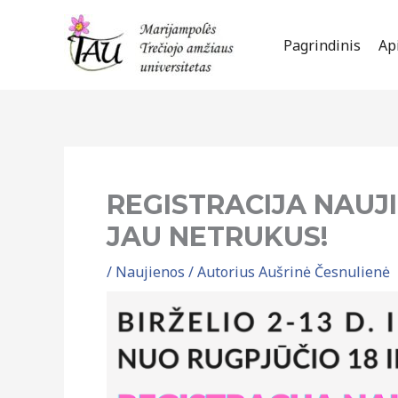
Pereiti
prie
Pagrindinis
Ap
turinio
REGISTRACIJA NAU
JAU NETRUKUS!
/
Naujienos
/ Autorius
Aušrinė Česnulienė