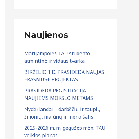
:
r
c
h
Naujienos
y
v
Marijampolės TAU studento
a
atmintinė ir vidaus tvarka
s
BIRŽELIO 1 D. PRASIDEDA NAUJAS
ERASMUS+ PROJEKTAS
PRASIDEDA REGISTRACIJA
NAUJIEMS MOKSLO METAMS
Nyderlandai – darbščių ir taupių
žmonių, malūnų ir meno šalis
2025-2026 m. m. gegužės mėn. TAU
veiklos planas