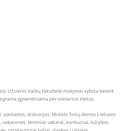
sį. Užsienio kalbų fakultete mokymai vyksta beveik
 programa įgyvendinama per vienerius metus.
vi: paskaitos, diskusijos, Mokslo žinių dienos Lietuvos
, vakaronės, teminiai vakarai, konkursai, kūrybos
, tarptautiniai ryšiai, išvykos į užsienį.