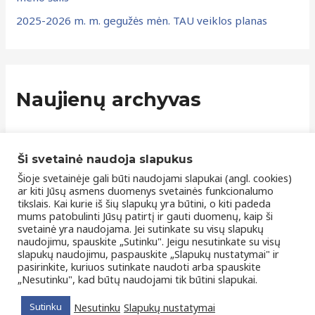
2025-2026 m. m. gegužės mėn. TAU veiklos planas
Naujienų archyvas
Ši svetainė naudoja slapukus
Šioje svetainėje gali būti naudojami slapukai (angl. cookies)
ar kiti Jūsų asmens duomenys svetainės funkcionalumo
tikslais. Kai kurie iš šių slapukų yra būtini, o kiti padeda
mums patobulinti Jūsų patirtį ir gauti duomenų, kaip ši
svetainė yra naudojama. Jei sutinkate su visų slapukų
naudojimu, spauskite „Sutinku". Jeigu nesutinkate su visų
slapukų naudojimu, paspauskite „Slapukų nustatymai" ir
Apie mus
Kontaktai
Privatumo politika
pasirinkite, kuriuos sutinkate naudoti arba spauskite
„Nesutinku", kad būtų naudojami tik būtini slapukai.
2026 © Visos teisės saugomos | Marijampolės Trečiojo
Nesutinku
Slapukų nustatymai
Sutinku
amžiaus universitetas