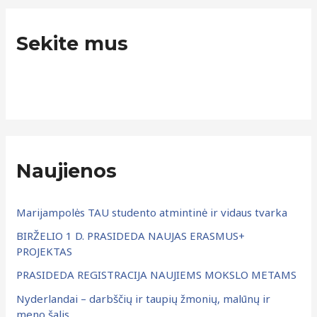
i
k
e
Sekite mus
o
n
t
ų
i
a
:
r
c
h
Naujienos
y
v
Marijampolės TAU studento atmintinė ir vidaus tvarka
a
BIRŽELIO 1 D. PRASIDEDA NAUJAS ERASMUS+
s
PROJEKTAS
PRASIDEDA REGISTRACIJA NAUJIEMS MOKSLO METAMS
Nyderlandai – darbščių ir taupių žmonių, malūnų ir
meno šalis