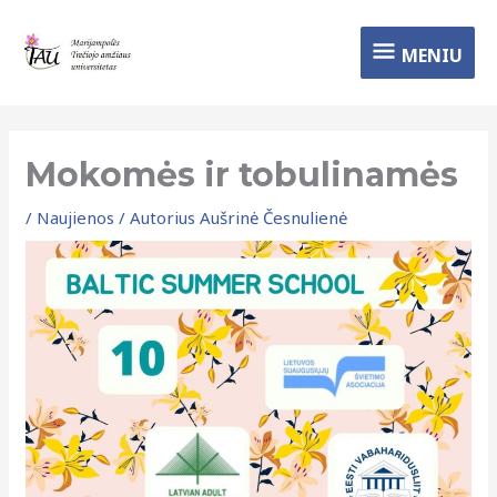
Pereiti
MENIU
prie
MENIU
turinio
Mokomės ir tobulinamės
/
Naujienos
/ Autorius
Aušrinė Česnulienė