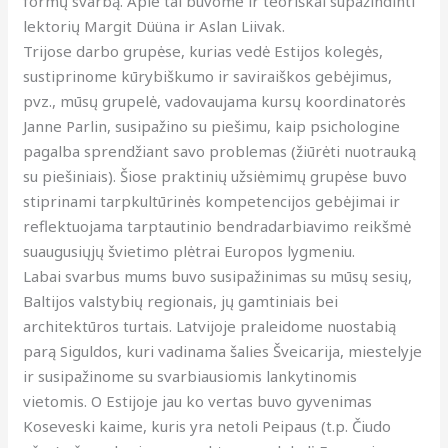
formų svarbą. Apie tai buvome ir teoriškai supažindinti
lektorių Margit Düüna ir Aslan Liivak.
Trijose darbo grupėse, kurias vedė Estijos kolegės,
sustiprinome kūrybiškumo ir saviraiškos gebėjimus,
pvz., mūsų grupelė, vadovaujama kursų koordinatorės
Janne Parlin, susipažino su piešimu, kaip psichologine
pagalba sprendžiant savo problemas (žiūrėti nuotrauką
su piešiniais). Šiose praktinių užsiėmimų grupėse buvo
stiprinami tarpkultūrinės kompetencijos gebėjimai ir
reflektuojama tarptautinio bendradarbiavimo reikšmė
suaugusiųjų švietimo plėtrai Europos lygmeniu.
Labai svarbus mums buvo susipažinimas su mūsų sesių,
Baltijos valstybių regionais, jų gamtiniais bei
architektūros turtais. Latvijoje praleidome nuostabią
parą Siguldos, kuri vadinama šalies Šveicarija, miestelyje
ir susipažinome su svarbiausiomis lankytinomis
vietomis. O Estijoje jau ko vertas buvo gyvenimas
Koseveski kaime, kuris yra netoli Peipaus (t.p. Čiudo