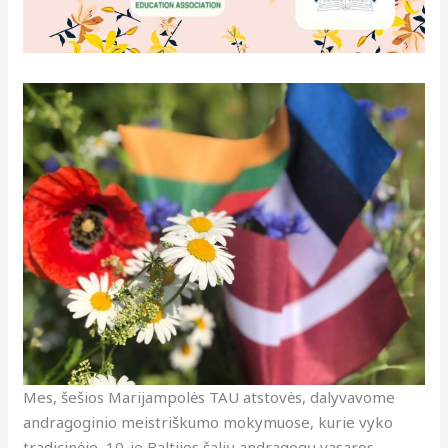
Mes, šešios Marijampolės TAU atstovės, dalyvavome
andragoginio meistriškumo mokymuose, kurie vyko
tradicinėje, 10-je Baltijos šalių andragogų vasaros