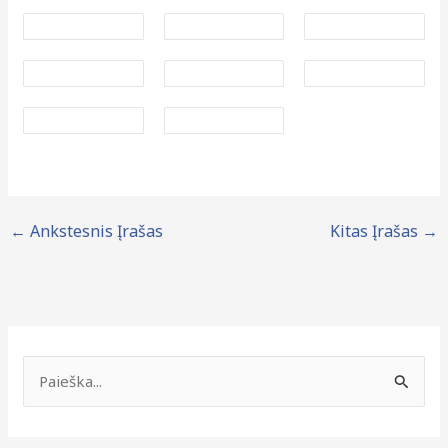
←
Ankstesnis Įrašas
Kitas Įrašas
→
N
a
I
u
e
j
š