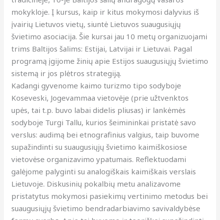
mokykloje. Į kursus, kaip ir kitus mokymosi dalyvius iš
įvairių Lietuvos vietų, siuntė Lietuvos suaugusiųjų
švietimo asociacija. Šie kursai jau 10 metų organizuojami
trims Baltijos šalims: Estijai, Latvijai ir Lietuvai. Pagal
programą įgijome žinių apie Estijos suaugusiųjų švietimo
sistemą ir jos plėtros strategiją.
Kadangi gyvenome kaimo turizmo tipo sodyboje
Koseveski, Jogevammaa vietovėje (prie užtvenktos
upės, tai t.p. buvo labai didelis pliusas) ir lankėmės
sodyboje Turgi Tallu, kurios šeimininkai pristatė savo
verslus: audimą bei etnografinius valgius, taip buvome
supažindinti su suaugusiųjų švietimo kaimiškosiose
vietovėse organizavimo ypatumais. Reflektuodami
galėjome palyginti su analogiškais kaimiškais verslais
Lietuvoje. Diskusinių pokalbių metu analizavome
pristatytus mokymosi pasiekimų vertinimo metodus bei
suaugusiųjų švietimo bendradarbiavimo savivaldybėse