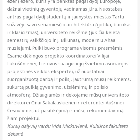
ežer.) ežero, kuris yra penktas pagal dydį Europoje,
dažnai vietinių gyventojų vadinamas jūra. Nuostabus
antras pagal dydį studentų ir jaunystės miestas Tartu
sužavėjo savo senamiesčio architektūra (gotika, barokas
ir klasicizmas), universiteto reikšme (juk čia keletą
semestrų vaikščiojo ir J. Biliūnas), moderniu Ahaa
muziejumi. Puiki buvo programa visomis prasmėmis.
Esame dėkingos projekto koordinatorei Vilijai
Lukošūnienei, Lietuvos suaugusiųjų švietimo asociacijos
projektinės veiklos ekspertei, už nuostabiai
suorganizuotą darbą ir poilsį, jautrumą mūsų reikmėms,
sukurtą puikią gyvenimo, užsiėmimų ir poilsio
atmosferą. Džiaugiamės ir dėkojame mūsų universiteto
direktorei Onai Sakalauskienei ir referentei Aušrinei
Česnulienei, už pasitikėjimą ir mūsų rekomendavimą
šiam projektui.
Kursų dalyvių vardu Vida Mickuvienė, Kultūros fakulteto
dekanė