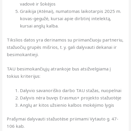
vadovė ir šokėjos
Graikija (Atėnai), numatomas laikotarpis 2025 m.
kovas-gegužė, kursai apie dirbtinį intelektą,
kursai anglų kalba.
Tikslios datos yra derinamos su priimančiuoju partneriu,
stažuočių grupės mišrios, t. y. gali dalyvauti dekanai ir
besimokantieji.
TAU besimokančiųjų atrankoje bus atsižvelgiama į
tokius kriterijus:
Dalyvio savanoriško darbo TAU stažas, nuopelnai
Dalyvis nėra buvęs Erasmus+ projekto stažuotėje
Anglų ar kitos užsienio kalbos mokėjimo lygis
Prašymai dalyvauti stažuotėse priimami Vytauto g. 47-
106 kab.