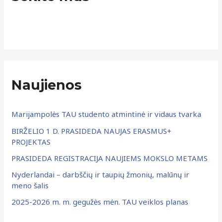
n
t
ų
i
a
:
r
c
h
Naujienos
y
v
Marijampolės TAU studento atmintinė ir vidaus tvarka
a
BIRŽELIO 1 D. PRASIDEDA NAUJAS ERASMUS+
s
PROJEKTAS
PRASIDEDA REGISTRACIJA NAUJIEMS MOKSLO METAMS
Nyderlandai – darbščių ir taupių žmonių, malūnų ir
meno šalis
2025-2026 m. m. gegužės mėn. TAU veiklos planas