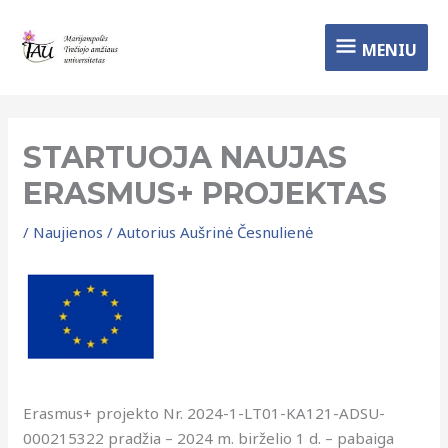
Pereiti
MENIU
prie
MENIU
turinio
STARTUOJA NAUJAS
ERASMUS+ PROJEKTAS
/
Naujienos
/ Autorius
Aušrinė Česnulienė
Erasmus+ projekto Nr. 2024-1-LT01-KA121-ADSU-
000215322 pradžia – 2024 m. birželio 1 d. – pabaiga