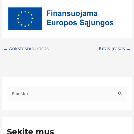
←
Ankstesnis Įrašas
Kitas Įrašas
→
N
a
I
u
e
j
š
i
k
e
Sekite mus
o