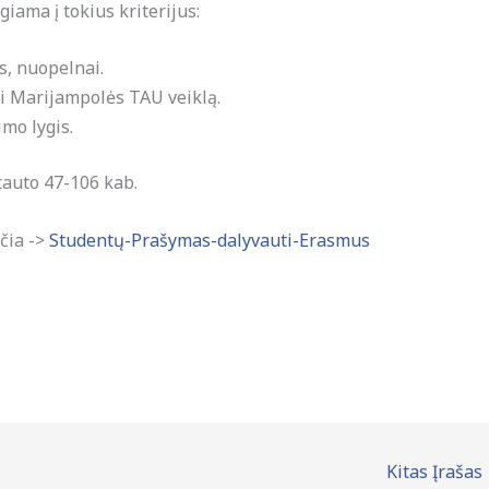
ama į tokius kriterijus:
s, nuopelnai.
i Marijampolės TAU veiklą.
mo lygis.
tauto 47-106 kab.
čia ->
Studentų-Prašymas-dalyvauti-Erasmus
Kitas Įrašas