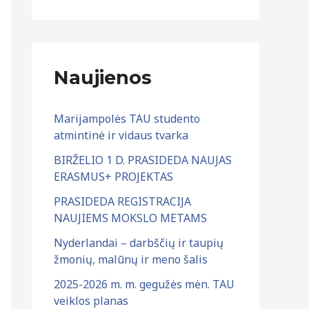
:
r
c
h
Naujienos
y
v
Marijampolės TAU studento
a
atmintinė ir vidaus tvarka
s
BIRŽELIO 1 D. PRASIDEDA NAUJAS
ERASMUS+ PROJEKTAS
PRASIDEDA REGISTRACIJA
NAUJIEMS MOKSLO METAMS
Nyderlandai – darbščių ir taupių
žmonių, malūnų ir meno šalis
2025-2026 m. m. gegužės mėn. TAU
veiklos planas