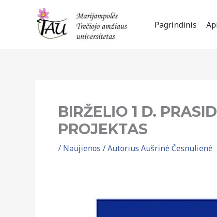
Pereiti
prie
Pagrindinis
Ap
turinio
BIRŽELIO 1 D. PRAS
PROJEKTAS
/
Naujienos
/ Autorius
Aušrinė Česnulienė