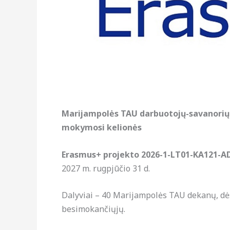
Marijampolės TAU darbuotojų-savanorių i
mokymosi kelionės
Erasmus+ projekto 2026-1-LT01-KA121-
2027 m. rugpjūčio 31 d.
Dalyviai – 40 Marijampolės TAU dekanų, dėst
besimokančiųjų.