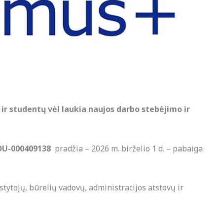
r studentų vėl laukia naujos darbo stebėjimo ir
ADU-000409138
pradžia – 2026 m. birželio 1 d. – pabaiga
ytojų, būrelių vadovų, administracijos atstovų ir