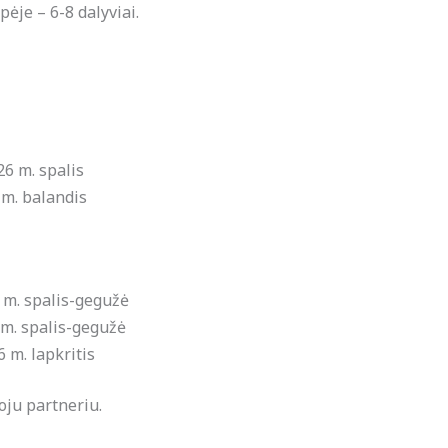
ėje – 6-8 dalyviai.
6 m. spalis
 m. balandis
 m. spalis-gegužė
m. spalis-gegužė
 m. lapkritis
oju partneriu.