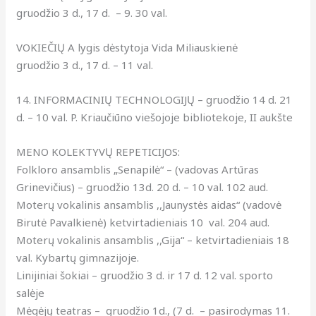
gruodžio 3 d., 17 d. – 9. 30 val.
VOKIEČIŲ A lygis dėstytoja Vida Miliauskienė
gruodžio 3 d., 17 d. – 11 val.
14. INFORMACINIŲ TECHNOLOGIJŲ – gruodžio 14 d. 21
d. – 10 val. P. Kriaučiūno viešojoje bibliotekoje, II aukšte
MENO KOLEKTYVŲ REPETICIJOS:
Folkloro ansamblis „Senapilė“ – (vadovas Artūras
Grinevičius) – gruodžio 13d. 20 d. – 10 val. 102 aud.
Moterų vokalinis ansamblis ,,Jaunystės aidas“ (vadovė
Birutė Pavalkienė) ketvirtadieniais 10 val. 204 aud.
Moterų vokalinis ansamblis ,,Gija“ – ketvirtadieniais 18
val. Kybartų gimnazijoje.
Linijiniai šokiai – gruodžio 3 d. ir 17 d. 12 val. sporto
salėje
Mėgėjų teatras – gruodžio 1d., (7 d. – pasirodymas 11.