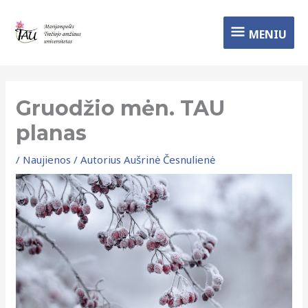
Pereiti
MENIU
prie
MENIU
turinio
Gruodžio mėn. TAU
planas
/
Naujienos
/ Autorius
Aušrinė Česnulienė