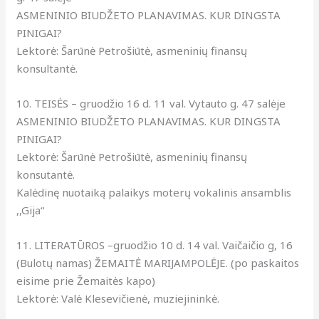
ASMENINIO BIUDŽETO PLANAVIMAS. KUR DINGSTA
PINIGAI?
Lektorė: Šarūnė Petrošiūtė, asmeninių finansų
konsultantė.
10. TEISĖS – gruodžio 16 d. 11 val. Vytauto g. 47 salėje
ASMENINIO BIUDŽETO PLANAVIMAS. KUR DINGSTA
PINIGAI?
Lektorė: Šarūnė Petrošiūtė, asmeninių finansų
konsutantė.
Kalėdinę nuotaiką palaikys moterų vokalinis ansamblis
,,Gija“
11. LITERATŪROS –gruodžio 10 d. 14 val. Vaičaičio g, 16
(Bulotų namas) ŽEMAITĖ MARIJAMPOLĖJE. (po paskaitos
eisime prie Žemaitės kapo)
Lektorė: Valė Klesevičienė, muziejininkė.