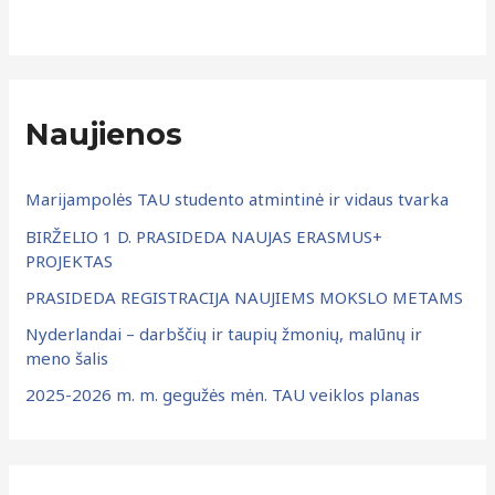
a
:
r
c
h
Naujienos
y
v
Marijampolės TAU studento atmintinė ir vidaus tvarka
a
BIRŽELIO 1 D. PRASIDEDA NAUJAS ERASMUS+
s
PROJEKTAS
PRASIDEDA REGISTRACIJA NAUJIEMS MOKSLO METAMS
Nyderlandai – darbščių ir taupių žmonių, malūnų ir
meno šalis
2025-2026 m. m. gegužės mėn. TAU veiklos planas