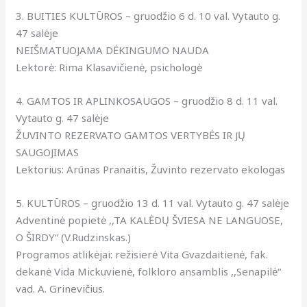
3. BUITIES KULTŪROS – gruodžio 6 d. 10 val. Vytauto g.
47 salėje
NEIŠMATUOJAMA DĖKINGUMO NAUDA
Lektorė: Rima Klasavičienė, psichologė
4. GAMTOS IR APLINKOSAUGOS – gruodžio 8 d. 11 val.
Vytauto g. 47 salėje
ŽUVINTO REZERVATO GAMTOS VERTYBĖS IR JŲ
SAUGOJIMAS
Lektorius: Arūnas Pranaitis, Žuvinto rezervato ekologas
5. KULTŪROS – gruodžio 13 d. 11 val. Vytauto g. 47 salėje
Adventinė popietė ,,TA KALĖDŲ ŠVIESA NE LANGUOSE,
O ŠIRDY“ (V.Rudzinskas.)
Programos atlikėjai: režisierė Vita Gvazdaitienė, fak.
dekanė Vida Mickuvienė, folkloro ansamblis ,,Senapilė“
vad. A. Grinevičius.