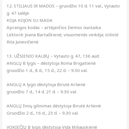
12. STILIAUS IR MADOS – gruodžio 10 d. 11 val., Vytauto
g. 47 salėje
KOJA KOJON SU MADA
Aprangos kodas – artėjančios žiemos nuotaika
Lektorė: Joana Bartaškienė, visuomenės veikėja; stilistė
Rita Junevičienė
13. UŽSIENIO KALBŲ – Vytauto g. 47, 136 aud.
ANGLŲ B lygis – dėstytoja Roma Brigaitienė
gruodžio 1 d., 8 d., 15 d., 22 d. – 9.30 val.
ANGLŲ A lygis dėstytoja Birutė Arlienė
gruodžio 7 d., 14 d. 21 d. – 9.30 val.
ANGLŲ žinių gilinimas dėstytoja Birutė Arlienė
Gruodžio 2 d., 16 d., 23 d. – 9.30 val.
VOKIEČIŲ B lygis dėstytoja Vida Miliauskienė