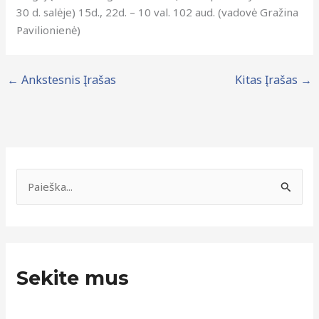
30 d. salėje) 15d., 22d. – 10 val. 102 aud. (vadovė Gražina
Pavilionienė)
←
Ankstesnis Įrašas
Kitas Įrašas
→
N
a
I
u
e
j
š
i
k
e
Sekite mus
o
n
t
ų
i