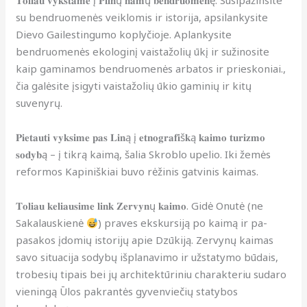
𝐓𝐨𝐥𝐢𝐚𝐮 𝐯𝐲𝐤𝐬𝐭𝐚𝐦𝐞 į 𝐏𝐢𝐥𝐧ų 𝐧𝐚𝐦ų 𝐛𝐞𝐧𝐝𝐫𝐮𝐨𝐦𝐞𝐧ę. Susipažinsite
su bendruomenės veiklomis ir istorija, apsilankysite
Dievo Gailestingumo koplyčioje. Aplankysite
bendruomenės ekologinį vaistažolių ūkį ir sužinosite
kaip gaminamos bendruomenės arbatos ir prieskoniai.,
čia galėsite įsigyti vaistažolių ūkio gaminių ir kitų
suvenyrų.
𝐏𝐢𝐞𝐭𝐚𝐮𝐭𝐢 𝐯𝐲𝐤𝐬𝐢𝐦𝐞 𝐩𝐚𝐬 𝐋𝐢𝐧ą į 𝐞𝐭𝐧𝐨𝐠𝐫𝐚𝐟𝐢š𝐤ą 𝐤𝐚𝐢𝐦𝐨 𝐭𝐮𝐫𝐢𝐳𝐦𝐨
𝐬𝐨𝐝𝐲𝐛ą – į tikrą kaimą, šalia Skroblo upelio. Iki žemės
reformos Kapiniškiai buvo rėžinis gatvinis kaimas.
𝐓𝐨𝐥𝐢𝐚𝐮 𝐤𝐞𝐥𝐢𝐚𝐮𝐬𝐢𝐦𝐞 𝐥𝐢𝐧𝐤 𝐙𝐞𝐫𝐯𝐲𝐧ų 𝐤𝐚𝐢𝐦𝐨. Gidė Onutė (ne
Sakalauskienė
) praves ekskursiją po kaimą ir pa-
pasakos įdomių istorijų apie Dzūkiją. Zervynų kaimas
savo situacija sodybų išplanavimo ir užstatymo būdais,
trobesių tipais bei jų architektūriniu charakteriu sudaro
vieningą Ūlos pakrantės gyvenviečių statybos