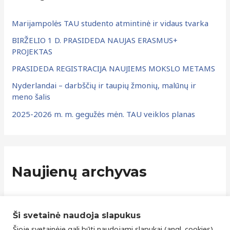
v
Marijampolės TAU studento atmintinė ir vidaus tvarka
a
BIRŽELIO 1 D. PRASIDEDA NAUJAS ERASMUS+
s
PROJEKTAS
PRASIDEDA REGISTRACIJA NAUJIEMS MOKSLO METAMS
Nyderlandai – darbščių ir taupių žmonių, malūnų ir
meno šalis
2025-2026 m. m. gegužės mėn. TAU veiklos planas
Naujienų archyvas
Ši svetainė naudoja slapukus
Šioje svetainėje gali būti naudojami slapukai (angl. cookies)