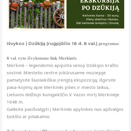
Išvykos į Dzūkiją (rugpjūčio 18 d. 8 val.) 𝐩𝐫𝐨𝐠𝐫𝐚𝐦𝐚:
𝟖 𝐯𝐚𝐥. 𝐫𝐲𝐭𝐨 𝐢š𝐯𝐲𝐤𝐬𝐭𝐚𝐦𝐞 𝐥𝐢𝐧𝐤 𝐌𝐞𝐫𝐤𝐢𝐧ė𝐬.
Merkinė – legendomis apipinta senoji Dzūkijos krašto
sostinė. Miestelio centre įsikūrusiame muziejuje
pamatysite šiuolaikiškai įrengtą ekspoziciją, išgirsite
pasa-kojimų apie Merkinės pilies ir miesto laikus,
Lietuvos didžiojo kunigaikščio V. Vazos mirtį Merkinėje
1648 m.
Galėsite pasižvalgyti į Merkinės apylinkes nuo apžvalgos
bokšto ar piliakalnio.