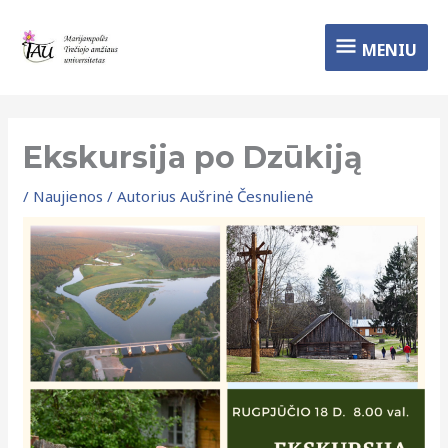
Pereiti
MENIU
prie
MENIU
turinio
Ekskursija po Dzūkiją
/
Naujienos
/ Autorius
Aušrinė Česnulienė