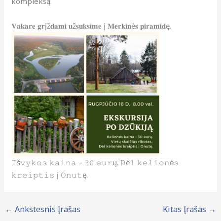
kompleksą.
𝐕𝐚𝐤𝐚𝐫𝐞 𝐠𝐫įž𝐝𝐚𝐦𝐢 𝐮ž𝐬𝐮𝐤𝐬𝐢𝐦𝐞 į 𝐌𝐞𝐫𝐤𝐢𝐧ė𝐬 𝐩𝐢𝐫𝐚𝐦𝐢𝐝ę.
𝙸š𝚟𝚢𝚔𝚘𝚜 𝚔𝚊𝚒𝚗𝚊 – 𝟹𝟶 𝚎𝚞𝚛ų. 𝙳ė𝚕 𝚔𝚎𝚕𝚒𝚘𝚗ė𝚜
𝚔𝚛𝚎𝚒𝚙𝚝𝚒𝚜 į 𝙾𝚗𝚞𝚝ę.
←
Ankstesnis Įrašas
Kitas Įrašas
→